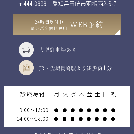
〒444-0838 愛知県岡崎市羽根西2-6-7
24時間受付中
WEB予約
※シバタ歯科専用
大型駐車場あり
1
JR・愛環岡崎駅より徒歩約
分
診療時間
月
火
水
木
金
土
日
祝
9:00～13:00
●
●
●
●
●
●
●
●
14:00～18:00
●
●
●
●
●
●
●
●