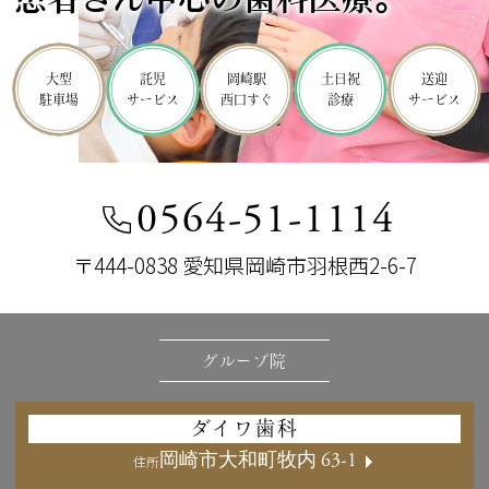
大型
託児
岡崎駅
土日祝
送迎
インプラント
矯正歯科
歯周病治療
小児歯科
訪問診療
駐車場
サービス
西口すぐ
診療
サービス
0564-51-1114
〒444-0838 愛知県岡崎市羽根西2-6-7
グループ院
ダイワ歯科
岡崎市大和町牧内 63-1
住所