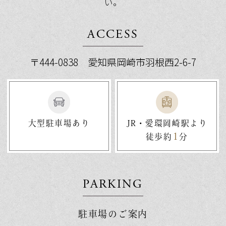
ともない第３駐車場南側の道路が下記の期
い。
間通行止めとなります。駐車場への出入り
には新設の乗入れ口をご利用ください。ま
ACCESS
た工事日程により今後も通行止め期間が発
生いたします。ご不便をお掛けしますが、
〒444-0838 愛知県岡崎市羽根西2-6-7
何卒ご理解ご了承願います。
（通行止め期間）3/18（木）～3/26（木）
いずれも9：00～17：00（予定）
大型駐車場あり
JR・愛環岡崎駅より
1
徒歩約
分
2026.01.31
【工事のお知らせ】2/2（月）～2/6（金）
の間、第３駐車場の乗入れ新設工事のため
PARKING
一部（奥側5台分）使用不可となります。
ご不便をお掛けいたしますが、ご理解ご協
駐車場のご案内