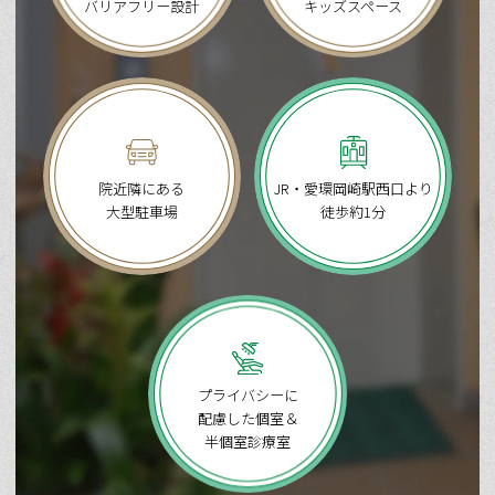
バリアフリー設計
キッズスペース
院近隣にある
JR・愛環岡崎駅西口より
大型駐車場
徒歩約1分
プライバシーに
配慮した個室＆
半個室診療室