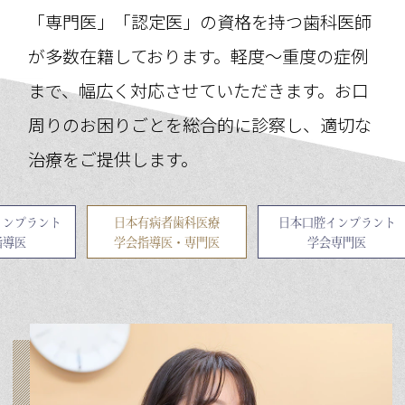
「専門医」「認定医」の資格を持つ歯科医師
が多数在籍しております。軽度～重度の症例
まで、幅広く対応させていただきます。お口
周りのお困りごとを総合的に診察し、適切な
治療をご提供します。
ラント
日本有病者歯科医療
日本口腔インプラント
学会指導医・専門医
学会専門医