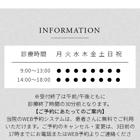
お支払いにご利用いただけるようになりま
した。
INFORMATION
2026.03.26
【道路通行止めのお知らせ】工事のため第
診療時間
月
火
水
木
金
土
日
祝
３駐車場南側道路が一時通行止めとなりま
す。ご不便をお掛けしますがご理解ご協力
9:00～13:00
●
●
●
●
●
●
●
●
願います。
14:00～18:00
●
●
●
●
●
●
●
●
（通行止め期間）3/27（金）、30（月）、
31（火）、4/3（金）いずれも9：00～17：
※受付終了は午前/午後ともに
00（予定）
診療終了時間の30分前となります。
【ご予約にあたってのご案内】
当院のWEB予約システムは、患者さんに無料でご利用
2026.03.19
いただけます。ご予約のキャンセル・変更は、3日前の
【駐車場周辺道路の通行止め】建設工事に
17時までにお電話またはWEB予約よりご連絡くださ